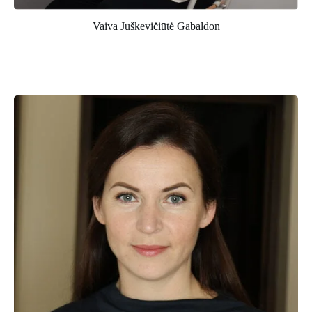
Vaiva Juškevičiūtė Gabaldon