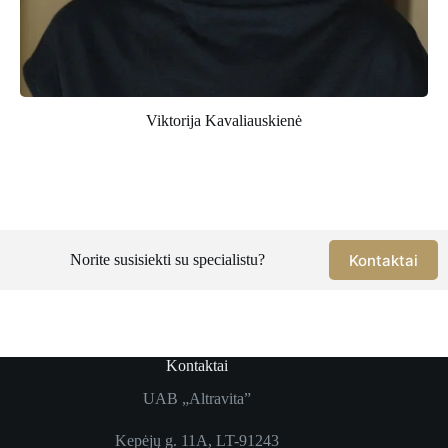
Viktorija Kavaliauskienė
Kontaktai
Norite susisiekti su specialistu?
Kontaktai
UAB „Altravita”
Kepėjų g. 11A, LT-91243