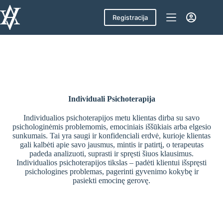
Skip
to
Registracija
content
Individuali Psichoterapija
Individualios psichoterapijos metu klientas dirba su savo
psichologinėmis problemomis, emociniais iššūkiais arba elgesio
sunkumais. Tai yra saugi ir konfidenciali erdvė, kurioje klientas
gali kalbėti apie savo jausmus, mintis ir patirtį, o terapeutas
padeda analizuoti, suprasti ir spręsti šiuos klausimus.
Individualios psichoterapijos tikslas – padėti klientui išspręsti
psichologines problemas, pagerinti gyvenimo kokybę ir
pasiekti emocinę gerovę.