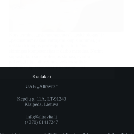
Nors terminai „psichoterapeutas“, „psichologas“ ir
„psichiatras“ dažnai vartojami kaip sinonimai, jie
reiškia skirtingus profesijų tipus, turinčius
skirtingas kompetencijas ir darbo metodus. Norint
suprasti, kuo šios profesijos skiriasi, svarbu
pažvelgti į jų apibrėžimus, veiklos sritis ir
kvalifikaciją. Psichiatras Psichiatras – tai…
Kontaktai
UAB „Altravita”
Kepėjų g. 11A, LT-91243
Klaipėda, Lietuva
info@altravita.lt
(+370) 61417247