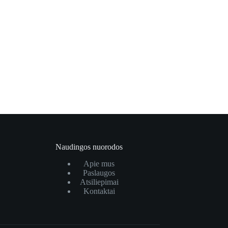
Naudingos nuorodos
Apie mus
Paslaugos
Atsiliepimai
Kontaktai