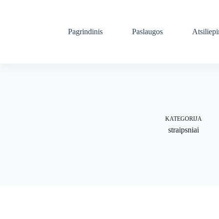
Skip
to
content
Pagrindinis
Paslaugos
Atsiliep
KATEGORIJA
straipsniai